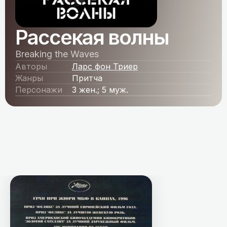
Рассекая волны
Breaking the Waves
Авторы
Ларс фон Триер
Жанры
Притча
Персонажи
3 жен.; 5 муж.