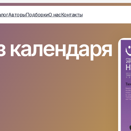
алог
Авторы
Подборки
О нас
Контакты
з календаря