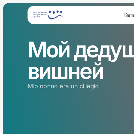
Кат
Мой дедуш
вишней
Mio nonno era un ciliegio