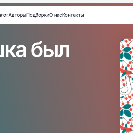
алог
Авторы
Подборки
О нас
Контакты
ка был