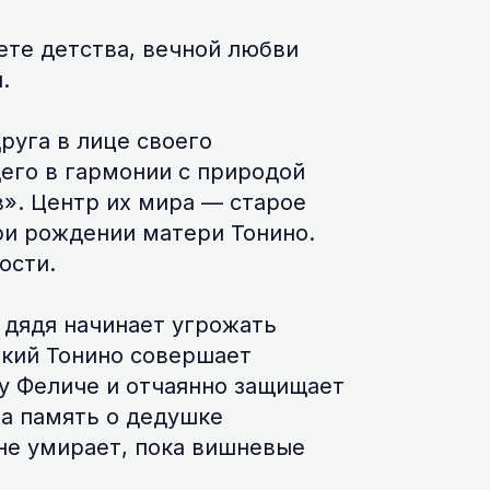
ете детства, вечной любви
.
руга в лице своего
его в гармонии с природой
». Центр их мира — старое
ри рождении матери Тонино.
ости.
 дядя начинает угрожать
ький Тонино совершает
ну Феличе и отчаянно защищает
за память о дедушке
не умирает, пока вишневые