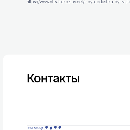
https://www.vteatrekozlov.net/moy-dedushka-byl-vis
Контакты