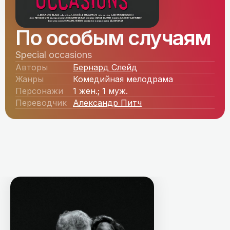
По особым случаям
Special occasions
Авторы
Бернард Слейд
Жанры
Комедийная мелодрама
Персонажи
1 жен.; 1 муж.
Переводчик
Александр Питч